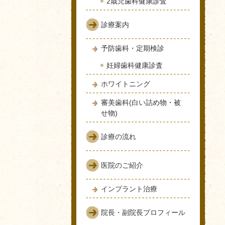
2歳児歯科健康診査
診療案内
予防歯科・定期検診
妊婦歯科健康診査
ホワイトニング
審美歯科(白い詰め物・被
せ物)
診療の流れ
医院のご紹介
インプラント治療
院長・副院長プロフィール