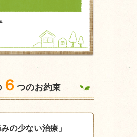
ka
６
の
つのお約束
痛みの少ない治療」