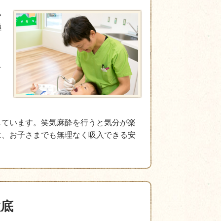
い
極
ま
ぐ
よ
しています。笑気麻酔を行うと気分が楽
は、お子さまでも無理なく吸入できる安
徹底