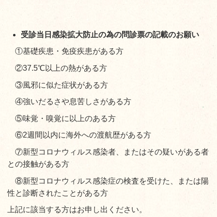
受診当日感染拡大防止の為の問診票の記載のお願い​
①基礎疾患・免疫疾患がある方
②37.5℃以上の熱がある方
③風邪に似た症状がある方
④強いだるさや息苦しさがある方
⑤味覚・嗅覚に以上のある方
⑥2週間以内に海外への渡航歴がある方
⑦新型コロナウィルス感染者、またはその疑いがある者
との接触がある方
⑧新型コロナウィルス感染症の検査を受けた、または陽
性と診断されたことがある方
上記に該当する方はお申し出ください。