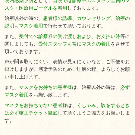
院内感染予防
として、
当院では診療中のスタッフ全員のマ
スク・医療用ゴーグルを着用
しております。
治療以外の時の、
患者様の誘導
、
カウンセリング
、
治療の
説明もマスク着用
で行わせて頂いております。
また、
受付での診察券の受け渡しおよび、お支払い時
等に
関しましても、
受付スタッフも常にマスクの着用
をさせて
頂いております。
声が聞き取りにくい、表情が見えにくいなど、ご不便をお
掛けしますが、感染予防のためご理解の程、よろしくお願
い申し上げます。
また、
マスクをお持ちの患者様
は、治療以外の時は、
必ず
マスク着用
をお願い致します。
マスクをお持ちでない患者様
は、
くしゃみ
、
咳をするとき
は必ず咳エチケット徹底
して頂くようご協力をお願いしま
す。